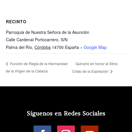
RECINTO
Parroquia de Nuestra Señora de la Asunción
Calle Cardenal Portocarrero, S/N
Palma del Río
,
Córdoba
14700
España
+ Google Map
Quinario en honor al Stmo.
Función de Regla de la Hermandad
de la Virgen de la Cabeza
Cristo de la Expiración
Síguenos en Redes Sociales