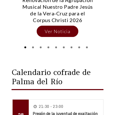
Renovación de la Agrupación
E
Musical Nuestro Padre Jesús
d
de la Vera‑Cruz para el
do
Corpus Christi 2026
Ver Noticia
Calendario cofrade de
Palma del Río
21:30 - 23:00
Pregón de la juventud de exaltación
28