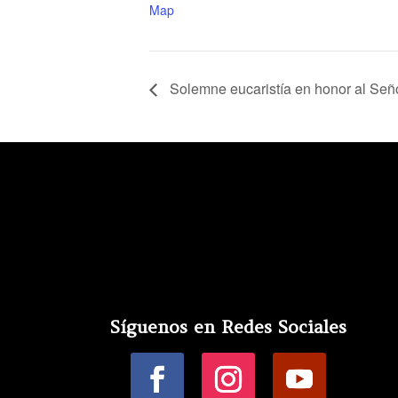
Map
Solemne eucaristía en honor al Señ
Síguenos en Redes Sociales