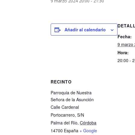
9 marzo 2024 20:00
-
21:30
DETAL
Añadir al calendario
Fecha:
9 marzo
Hora:
20:00 - 
RECINTO
Parroquia de Nuestra
Señora de la Asunción
Calle Cardenal
Portocarrero, S/N
Palma del Río
,
Córdoba
14700
España
+ Google