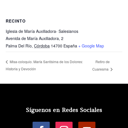
RECINTO
Iglesia de María Auxiliadora- Salesianos
Avenida de María Auxiliadora, 2
Palma Del Río
,
Córdoba
14700
España
+ Google Map
Retiro de
Misa-coloquio. María Santísima de los Dolores:
Historia y Devoción
Cuaresma
Síguenos en Redes Sociales